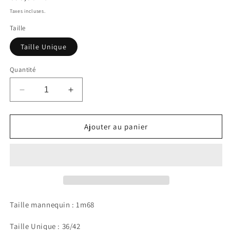
habituel
Taxes incluses.
Taille
Taille Unique
Quantité
Réduire
Augmenter
la
la
quantité
quantité
de
de
Ajouter au panier
Veste
Veste
blazer
blazer
noire
noire
Taille mannequin : 1m68
Taille Unique : 36/42