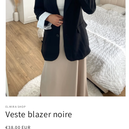
Ouvrir
le
média
ELMIRA SHOP
Veste blazer noire
1
dans
une
fenêtre
Prix
€38,00 EUR
modale