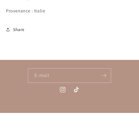
Provenance : Italie
Share
E-mail
Instagram
TikTok
Moyens
de
paiement